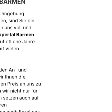
 BARMEN
r Umgebung
n, sind Sie bei
n uns voll und
ppertal Barmen
uf etliche Jahre
it vielen
den An- und
r Ihnen die
ren Preis an uns zu
wir nicht nur für
n setzen auch auf
ren
en nach Exzellenz