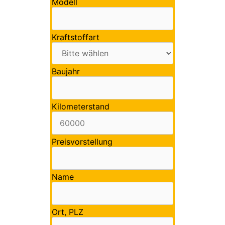
Modell
Kraftstoffart
Baujahr
Kilometerstand
Preisvorstellung
Name
Ort, PLZ