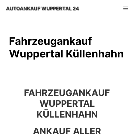
Zum
M
AUTOANKAUF WUPPERTAL 24
Inhalt
springen
Fahrzeugankauf
Wuppertal Küllenhahn
FAHRZEUGANKAUF
WUPPERTAL
KÜLLENHAHN
ANKAUF ALLER