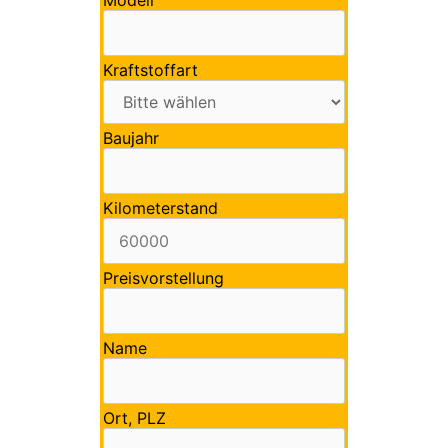
Modell
Kraftstoffart
Baujahr
Kilometerstand
Preisvorstellung
Name
Ort, PLZ