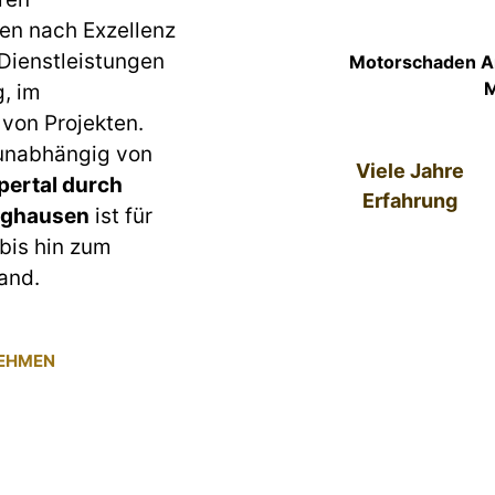
en nach Exzellenz
 Dienstleistungen
Motorschaden An
M
g, im
von Projekten.
 unabhängig von
Viele Jahre
ertal durch
Erfahrung
rghausen
ist für
bis hin zum
and.
NEHMEN