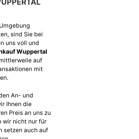
UPPERTAL
r Umgebung
n, sind Sie bei
n uns voll und
nkauf Wuppertal
mittlerweile auf
ansaktionen mit
en.
den An- und
r Ihnen die
ren Preis an uns zu
wir nicht nur für
n setzen auch auf
ren