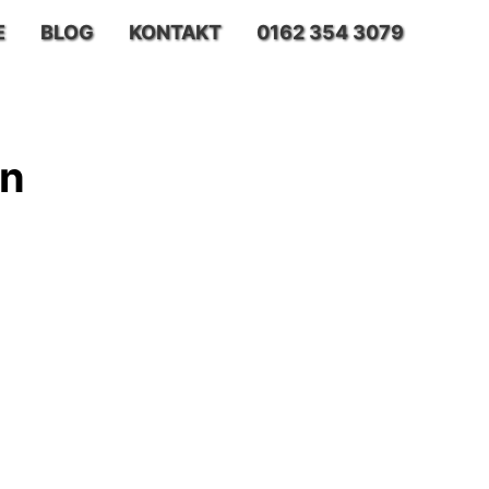
E
BLOG
KONTAKT
0162 354 3079
en