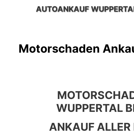
Zum
AUTOANKAUF WUPPERTA
Inhalt
springen
Motorschaden Ankau
MOTORSCHAD
WUPPERTAL 
ANKAUF ALLER