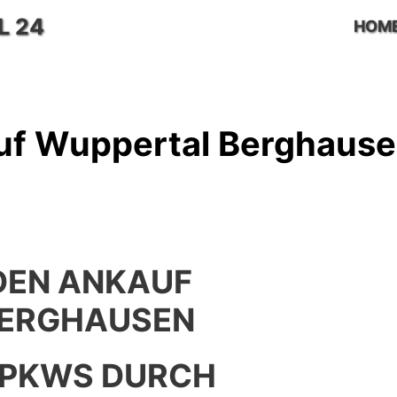
L 24
HOM
f Wuppertal Berghaus
EN ANKAUF
BERGHAUSEN
 PKWS DURCH