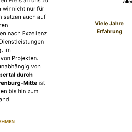
ren Preis an uns zu
all
wir nicht nur für
n setzen auch auf
Viele Jahre
ren
Erfahrung
en nach Exzellenz
 Dienstleistungen
g, im
von Projekten.
 unabhängig von
ertal durch
yenburg-Mitte
ist
gen bis hin zum
and.
NEHMEN